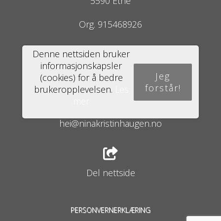
5590 Etne
Org. 915468926
Denne nettsiden bruker
informasjonskapsler
004791113304
Jeg
(cookies) for å bedre
forstår!
brukeropplevelsen.
Les
mer
hei@ninakristinhaugen.no
Del nettside
PERSONVERNERKLÆRING