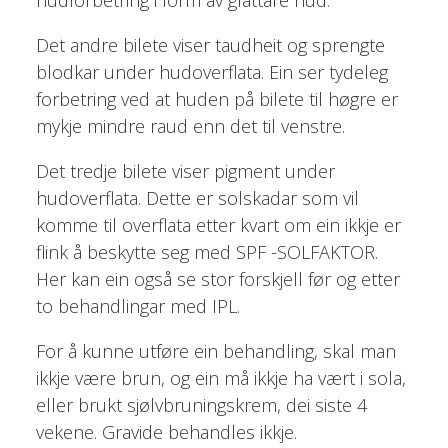
hudforbetring i form av glattare hud.
Det andre bilete viser taudheit og sprengte
blodkar under hudoverflata. Ein ser tydeleg
forbetring ved at huden på bilete til høgre er
mykje mindre raud enn det til venstre.
Det tredje bilete viser pigment under
hudoverflata. Dette er solskadar som vil
komme til overflata etter kvart om ein ikkje er
flink å beskytte seg med SPF -SOLFAKTOR.
Her kan ein også se stor forskjell før og etter
to behandlingar med IPL.
For å kunne utføre ein behandling, skal man
ikkje være brun, og ein må ikkje ha vært i sola,
eller brukt sjølvbruningskrem, dei siste 4
vekene. Gravide behandles ikkje.